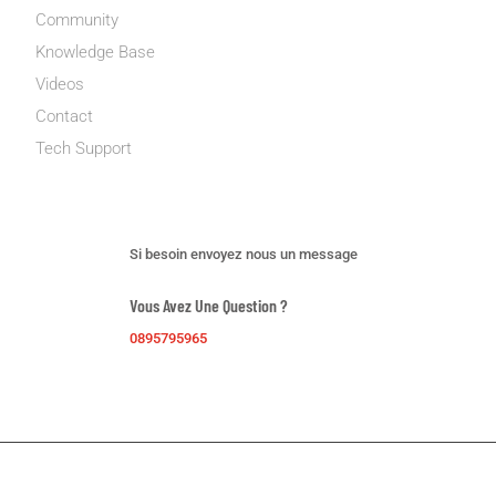
Community
Knowledge Base
Videos
Contact
Tech Support
Support dédié
Si besoin envoyez nous un message
Vous Avez Une Question ?
0895795965