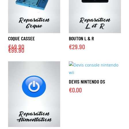
COQUE CASSEE
BOUTON L & R
€
49.90
€
29.90
€
99.90
DEVIS NINTENDO DS
€
0.00