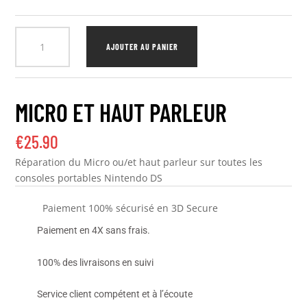
quantité
AJOUTER AU PANIER
de
Micro
et
Haut
MICRO ET HAUT PARLEUR
Parleur
€
25.90
Réparation du Micro ou/et haut parleur sur toutes les
consoles portables Nintendo DS
Paiement 100% sécurisé en 3D Secure
Paiement en 4X sans frais.
100% des livraisons en suivi
Service client compétent et à l’écoute