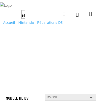


Accueil
/
Nintendo
/
Réparations DS
/ Micro et Haut Parleur
MODÈLE DE DS