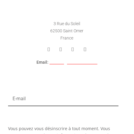
EMPLACEMENT DU MAGASIN
3 Rue du Soleil
62500 Saint Omer
France
Email:
contact@hack-console.fr
S’INSCRIRE AUX NEWSLETTERS
S’ABONNER
Vous pouvez vous désinscrire à tout moment. Vous