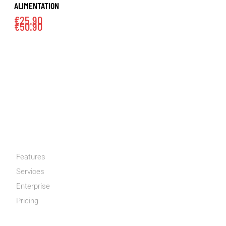
ALIMENTATION
€
25.90
€
50.90
CATÉGORIES
Features
Services
Enterprise
Pricing