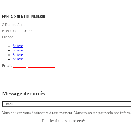
Support dédié
Si besoin envoyez nous un message
Vous Avez Une Question ?
0895795965
EMPLACEMENT DU MAGASIN
3 Rue du Soleil
62500 Saint Omer
France
Suivre
Suivre