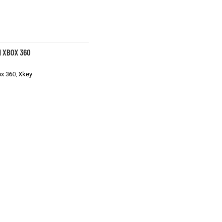
KEY SLIM XBOX 360
Xbox
Xbox 360
Xkey
,
,