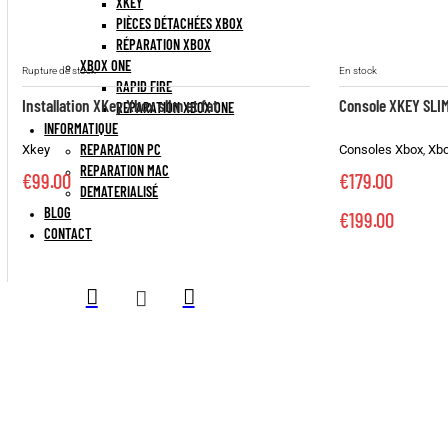
XBOX 360
CONSOLES XBOX
GLITCH / JTAG
FLASHAGE XBOX
XKEY
PIÈCES DÉTACHÉES XBOX
RÉPARATION XBOX
Ce
XBOX ONE
produit
Rupture de stock
En stock
a
RAPID FIRE
plusieurs
Installation XKey Xbox slim et fat
Console X
REPARATION XBOX ONE
variations.
INFORMATIQUE
Les
options
REPARATION PC
Xkey
Consoles 
peuvent
REPARATION MAC
être
€
99.00
€
179.00
choisies
DEMATERIALISÉ
sur
BLOG
€
199.00
la
CONTACT
page
du
produit

