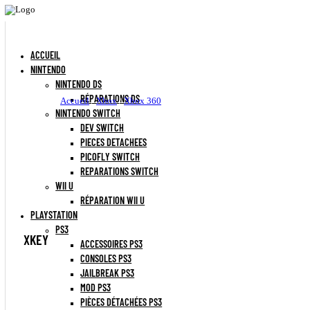
ACCUEIL
NINTENDO
NINTENDO DS
RÉPARATIONS DS
Accueil
/
Xbox
/
Xbox 360
/ Xkey
NINTENDO SWITCH
DEV SWITCH
PIECES DETACHEES
PICOFLY SWITCH
REPARATIONS SWITCH
WII U
RÉPARATION WII U
PLAYSTATION
PS3
XKEY
ACCESSOIRES PS3
CONSOLES PS3
JAILBREAK PS3