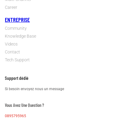
Multi-Channel
Career
INFORMATIONS
Headless
Commerce
B2B Wholesale
Multi-Channel
Career
ENTREPRISE
Community
Knowledge Base
Videos
Contact
Tech Support