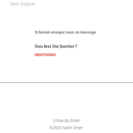
Tech Support
Support dédié
Si besoin envoyez nous un message
Vous Avez Une Question ?
0895795965
EMPLACEMENT DU MAGASIN
3 Rue du Soleil
62500 Saint Omer