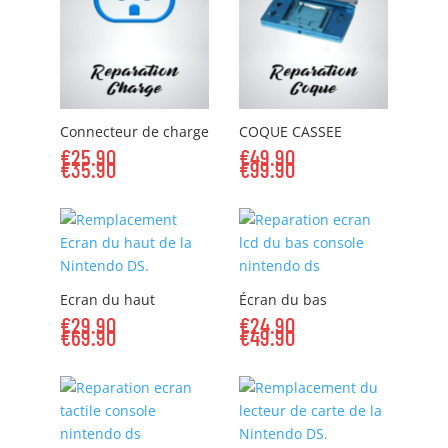
Connecteur de charge
COQUE CASSEE
€
25.90
€
49.90
€
35.90
€
99.90
Ecran du haut
Écran du bas
€
29.90
€
24.90
€
69.90
€
49.90