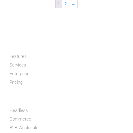
1
2
→
CATÉGORIES
Features
Services
Enterprise
Pricing
MON COMPTE
Headless
Commerce
B2B Wholesale