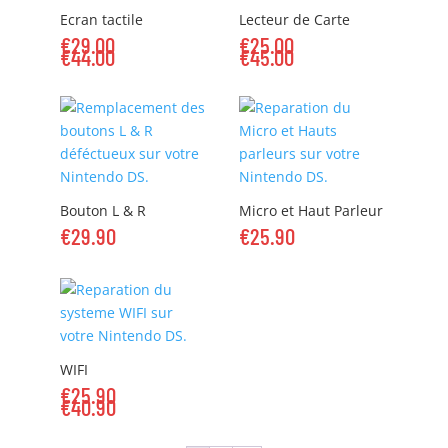
Ecran tactile
Lecteur de Carte
€
29.00
€
25.00
€
44.00
€
45.00
Bouton L & R
Micro et Haut Parleur
€
29.90
€
25.90
WIFI
€
25.90
€
40.90