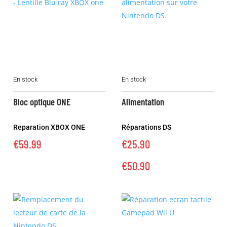
la
page
du
produit
Ce
En stock
En stock
produit
a
Bloc optique ONE
Alimentation
plusieurs
variations.
Reparation XBOX ONE
Réparations DS
Les
€
59.99
€
25.90
options
peuvent
€
50.90
être
choisies
sur
la