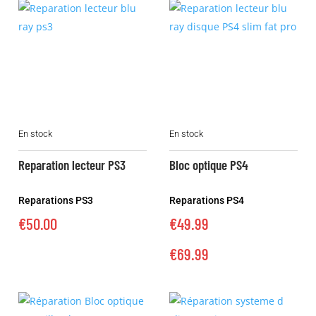
Ce
En stock
En stock
produit
a
Reparation lecteur PS3
Bloc optique PS4
plusieurs
variations.
Reparations PS3
Reparations PS4
Les
€
50.00
€
49.99
options
peuvent
€
69.99
être
choisies
sur