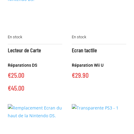
page
du
produit
Ce
En stock
En stock
produit
a
Lecteur de Carte
Ecran tactile
plusieurs
variations.
Réparations DS
Réparation Wii U
Les
€
25.00
€
29.90
options
peuvent
€
45.00
être
choisies
sur
la
page
du