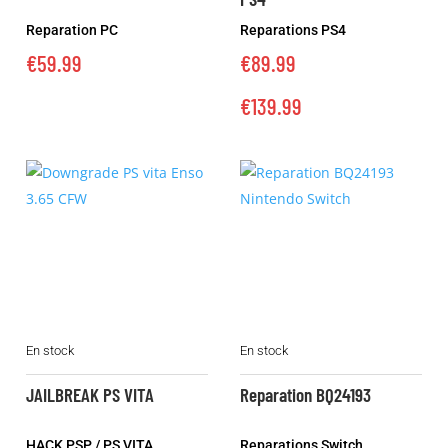
variations.
Reparation PC
Reparations PS4
Les
€
59.99
€
89.99
options
peuvent
€
139.99
être
choisies
sur
la
page
du
produit
Ce
En stock
En stock
produit
a
JAILBREAK PS VITA
Reparation BQ24193
plusieurs
variations.
HACK PSP / PS VITA
Reparations Switch