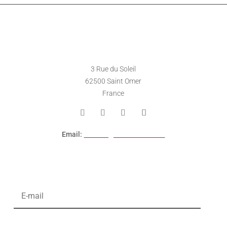
EMPLACEMENT DU MAGASIN
3 Rue du Soleil
62500 Saint Omer
France
Email:
contact@hack-console.fr
S’INSCRIRE AUX NEWSLETTERS