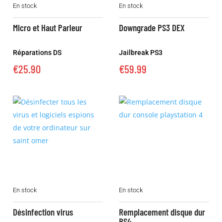
En stock
En stock
produit
produit
a
a
Micro et Haut Parleur
Downgrade PS3 DEX
plusieurs
plusieurs
variations.
variations.
Réparations DS
Jailbreak PS3
Les
Les
€
25.90
€
59.99
options
options
peuvent
peuvent
être
être
choisies
choisies
sur
sur
la
la
page
page
du
du
produit
produit
Ce
En stock
En stock
produit
a
Désinfection virus
Remplacement disque dur
plusieurs
PS4