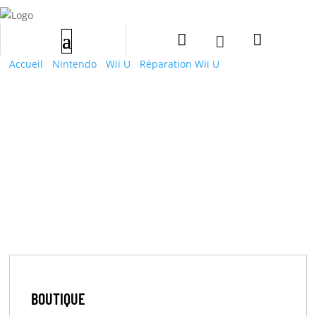


Accueil
/
Nintendo
/
Wii U
/
Réparation Wii U
/ Reparation
Nintendo Wii U : code erreur 160-1400
BOUTIQUE