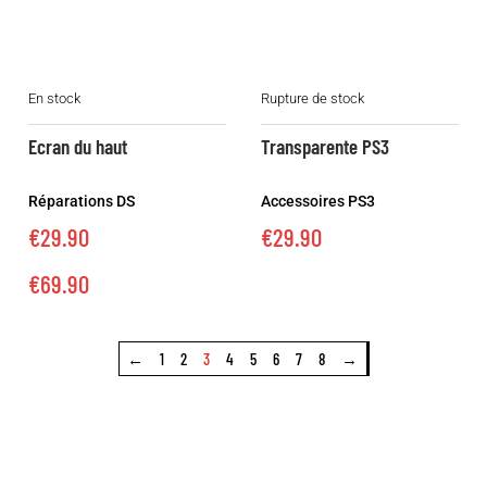
produit
Ce
En stock
Rupture de stock
produit
a
Ecran du haut
Transparente PS3
plusieurs
variations.
Réparations DS
Accessoires PS3
Les
€
29.90
€
29.90
options
peuvent
€
69.90
être
choisies
←
1
2
3
4
5
6
7
8
→
sur
la
page
du
produit