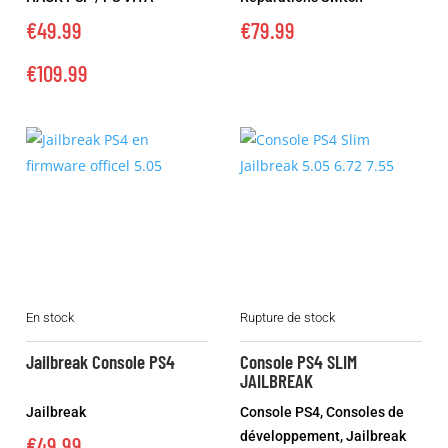
Les
€
49.99
€
79.99
options
peuvent
€
109.99
être
choisies
sur
la
page
du
produit
En stock
Rupture de stock
Jailbreak Console PS4
Console PS4 SLIM
JAILBREAK
Jailbreak
Console PS4
,
Consoles de
développement
,
Jailbreak
€
49.99